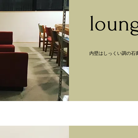
loun
内壁はしっくい調の石