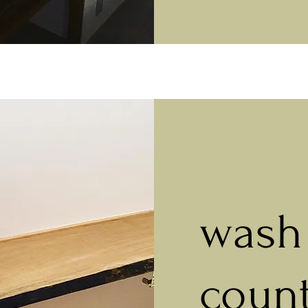
wash
coun