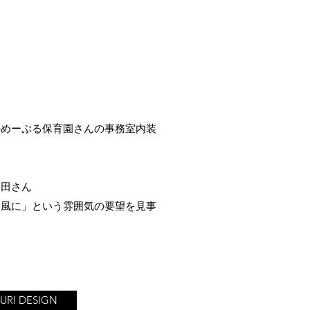
のめーぷる保育園さんの事務室内装
和田さん
ェ風に」という雰囲気の要望を見事
URI DESIGN