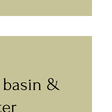
 basin &
ter