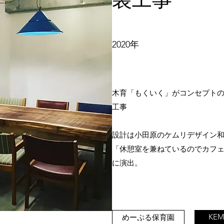
装工事
2020年
木育「もくいく」がコンセプト
工事
設計は小田原のケムリデザイン
「休憩室を兼ねているのでカフ
に演出。
KEM
めーぷる保育園